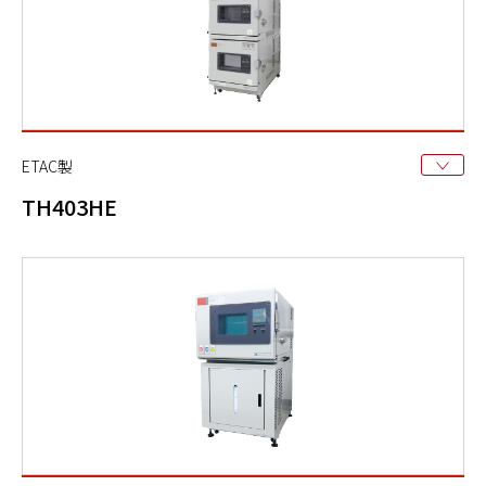
ETAC製
TH403HE