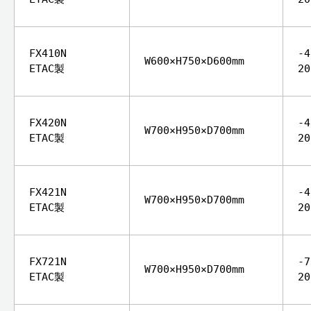
FX410N
-
W600×H750×D600mm
ETAC製
2
FX420N
-
W700×H950×D700mm
ETAC製
2
FX421N
-
W700×H950×D700mm
ETAC製
2
FX721N
-
W700×H950×D700mm
ETAC製
2