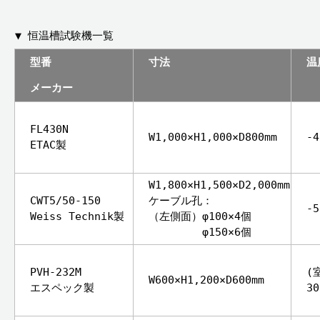
▼ 恒温槽試験機一覧
型番
寸法
温
メーカー
FL430N
W1,000×H1,000×D800mm
-
ETAC製
W1,800×H1,500×D2,000mm
CWT5/50-150
ケーブル孔：
-
Weiss Technik製
（左側面）φ100×4個
φ150×6個
PVH-232M
(
W600×H1,200×D600mm
エスペック製
3