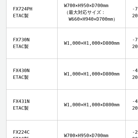
W700×H950×D700mm
FX724PH
-
（最大対応サイズ：
ETAC製
2
W660×H940×D700mm）
FX730N
-
W1,000×H1,000×D800mm
ETAC製
2
FX430N
-
W1,000×H1,000×D800mm
ETAC製
2
FX431N
-
W1,000×H1,000×D800mm
ETAC製
2
FX224C
-
W700×H950×D700mm