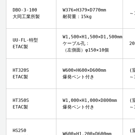
DBO-3-100
W376×H379×D770mm
～
大同工業所製
耐荷重：15kg
W1,500×H1,500×D1,500mm
UU-FL-特型
ケーブル孔：
2
ETAC製
（左側面）φ150×10個
HT320S
W600×H600×D600mm
(
ETAC製
爆発ベント付き
～
HT350S
W1,000×H1,000×D800mm
(
ETAC製
爆発ベント付き
～
HS250
(
W600×H1,200×D600mm