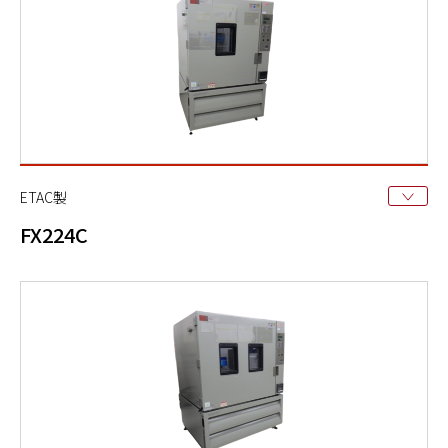
ETAC製
FX224C