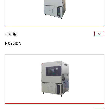
ETAC製
FX730N