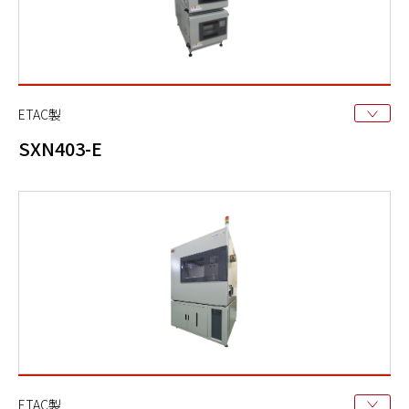
ETAC製
SXN403-E
ETAC製