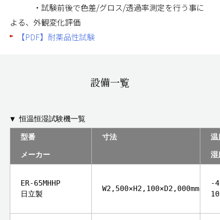
・試験前後で色差/グロス/透過率測定を行う事に
よる、外観変化評価
【PDF】耐薬品性試験
設備一覧
▼ 恒温恒湿試験機一覧
型番
寸法
温
メーカー
湿
ER-65MHHP
-
W2,500×H2,100×D2,000mm
日立製
1