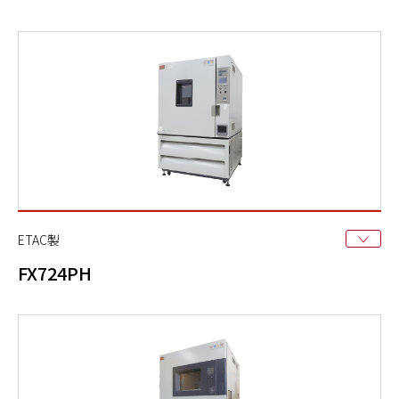
ETAC製
FX724PH