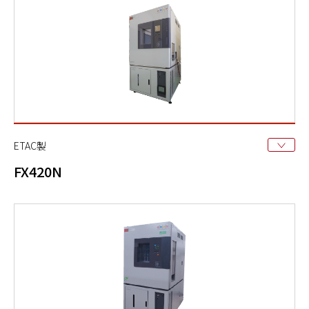
ETAC製
FX420N