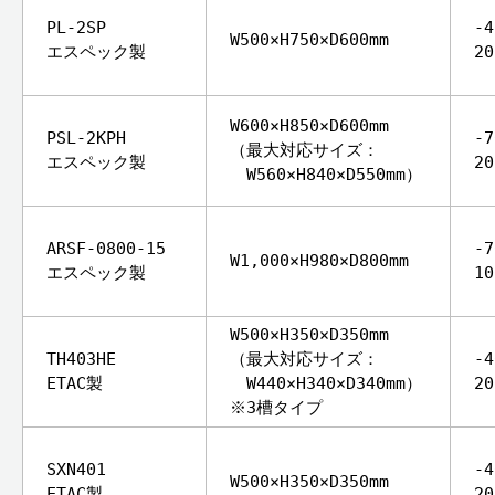
PL-2SP
-
W500×H750×D600mm
エスペック製
2
W600×H850×D600mm
PSL-2KPH
-
（最大対応サイズ：
エスペック製
2
W560×H840×D550mm）
ARSF-0800-15
-
W1,000×H980×D800mm
エスペック製
1
W500×H350×D350mm
TH403HE
（最大対応サイズ：
-
ETAC製
W440×H340×D340mm）
2
※3槽タイプ
SXN401
-
W500×H350×D350mm
ETAC製
2