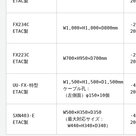
ETAC製
2
FX234C
-
W1,000×H1,000×D800mm
ETAC製
2
FX223C
-
W700×H950×D700mm
ETAC製
2
W1,500×H1,500×D1,500mm
UU-FX-特型
-
ケーブル孔：
ETAC製
2
（左側面）φ150×10個
W500×H350×D350
SXN403-E
-
（最大対応サイズ：
ETAC製
2
W440×H340×D340）