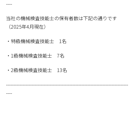
----
当社の機械検査技能士の保有者数は下記の通りです
（
2025
年
4
月現在）
・特級機械検査技能士
1
名
・
1
級機械検査技能士
7
名
・
2
級機械検査技能士
13
名
---------------------------------------------------------------------------------
----